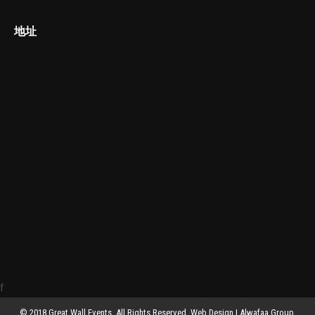
地址
f
© 2018 Great Wall Events. All Rights Reserved. Web Design |
Alwafaa Group,